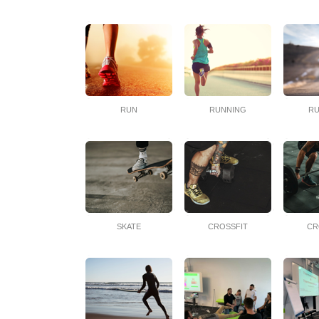
RUN
RUNNING
R
SKATE
CROSSFIT
CR