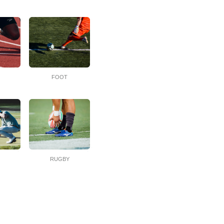
T
FOOT
RUGBY